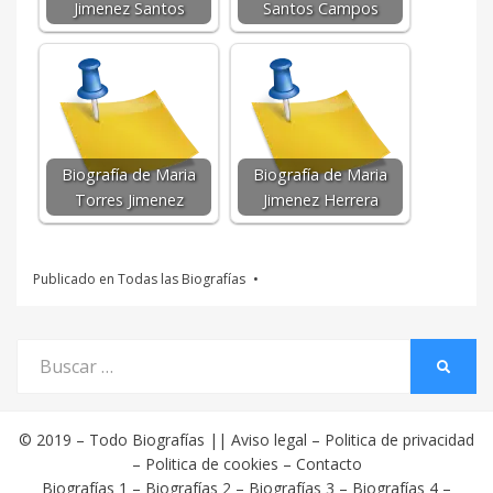
Jimenez Santos
Santos Campos
Biografía de Maria
Biografía de Maria
Torres Jimenez
Jimenez Herrera
Publicado en
Todas las Biografías
Buscar
BUSCA
por:
© 2019 –
Todo Biografías
||
Aviso legal
–
Politica de privacidad
–
Politica de cookies
–
Contacto
Biografías 1
–
Biografías 2
–
Biografías 3
–
Biografías 4
–