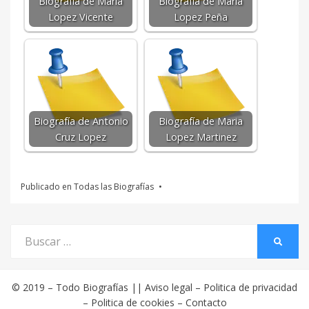
Biografía de Maria
Biografía de Maria
Lopez Vicente
Lopez Peña
Biografía de Antonio
Biografía de Maria
Cruz Lopez
Lopez Martinez
Publicado en
Todas las Biografías
Buscar
BUSCA
por:
© 2019 –
Todo Biografías
||
Aviso legal
–
Politica de privacidad
–
Politica de cookies
–
Contacto