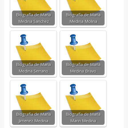
Biografía de Maria
Biografía de Maria
Medina Sanchez
Medina Molina
Biografía de Maria
Biografía de Maria
Medina Serrano
Medina Bravo
Biografía de Maria
Biografía de Maria
Jimenez Medina
Marin Medina