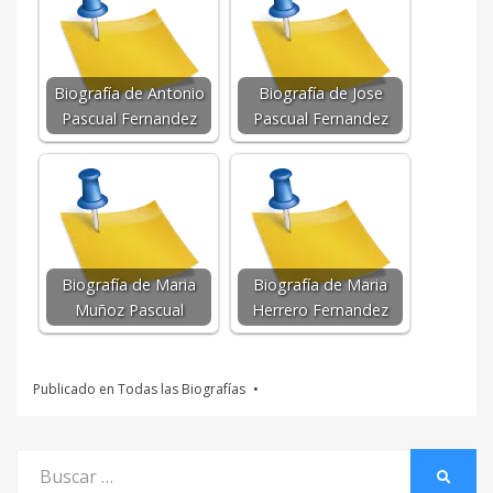
Biografía de Antonio
Biografía de Jose
Pascual Fernandez
Pascual Fernandez
Biografía de Maria
Biografía de Maria
Muñoz Pascual
Herrero Fernandez
Publicado en
Todas las Biografías
Buscar
BUSCA
por: