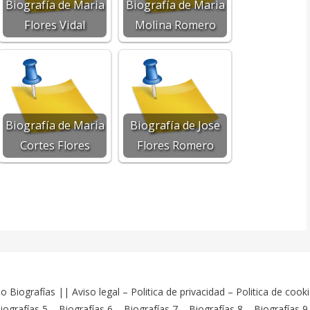
Biografía de Maria
Biografía de Maria
Flores Vidal
Molina Romero
Biografía de Maria
Biografía de Jose
Cortes Flores
Flores Romero
o Biografías
||
Aviso legal
–
Politica de privacidad
–
Politica de cook
iografías 5
–
Biografías 6
–
Biografías 7
–
Biografías 8
–
Biografías 9