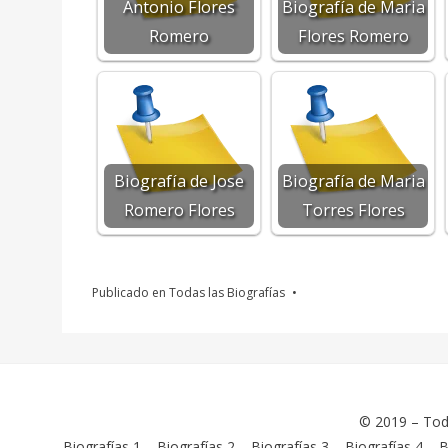
Antonio Flores
Biografía de Maria
Romero
Flores Romero
Biografía de Jose
Biografía de Maria
Romero Flores
Torres Flores
Publicado en
Todas las Biografías
© 2019 –
Tod
Biografías 1
–
Biografías 2
–
Biografías 3
–
Biografías 4
–
B