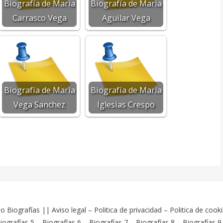
Biografía de Maria
Biografía de Maria
Carrasco Vega
Aguilar Vega
Biografía de Maria
Biografía de Maria
Vega Sanchez
Iglesias Crespo
o Biografías
||
Aviso legal
–
Politica de privacidad
–
Politica de cook
iografías 5
–
Biografías 6
–
Biografías 7
–
Biografías 8
–
Biografías 9