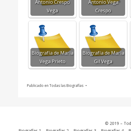
Antonio Crespo
Antonio Vega
Vega
Crespo
Biografía de Maria
Biografía de Maria
Vega Prieto
Gil Vega
Publicado en
Todas las Biografías
© 2019 –
Tod
Biografías 1
–
Biografías 2
–
Biografías 3
–
Biografías 4
–
B