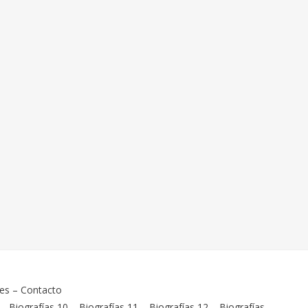
ies
–
Contacto
–
Biografías 10
–
Biografías 11
–
Biografías 12
–
Biografías