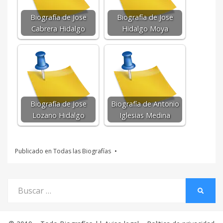
Biografía de Jose
Biografía de Jose
Cabrera Hidalgo
Hidalgo Moya
Biografía de Jose
Biografía de Antonio
Lozano Hidalgo
Iglesias Medina
Publicado en
Todas las Biografías
Buscar
BUSCA
por: