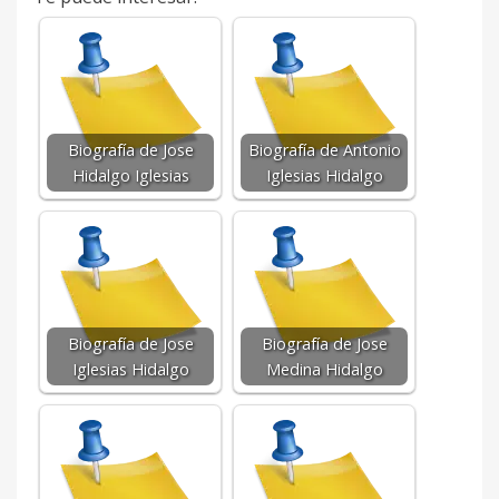
Biografía de Jose
Biografía de Antonio
Hidalgo Iglesias
Iglesias Hidalgo
Biografía de Jose
Biografía de Jose
Iglesias Hidalgo
Medina Hidalgo