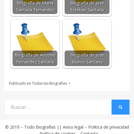
Biografía de Maria
Biografía de Jose
Santana Fernandez
Esteban Santana
Biografía de Antonio
Biografía de Jose
Fernandez Santana
Blanco Santana
Publicado en
Todas las Biografías
Buscar
BUSCA
por:
© 2019 –
Todo Biografías
||
Aviso legal
–
Politica de privacidad
–
Politica de cookies
–
Contacto