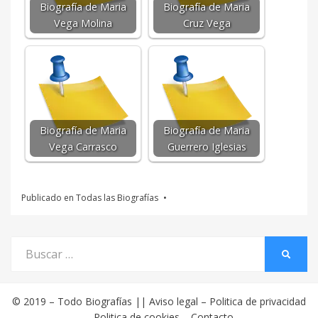
Biografía de Maria
Biografía de Maria
Vega Molina
Cruz Vega
Biografía de Maria
Biografía de Maria
Vega Carrasco
Guerrero Iglesias
Publicado en
Todas las Biografías
Buscar
BUSCA
por:
© 2019 –
Todo Biografías
||
Aviso legal
–
Politica de privacidad
–
Politica de cookies
–
Contacto