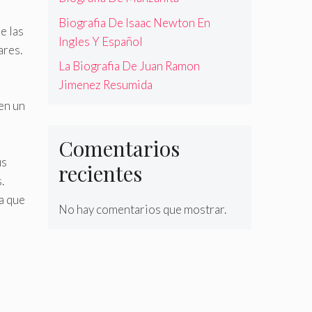
Biografia De Isaac Newton En
e las
Ingles Y Español
ares.
La Biografia De Juan Ramon
Jimenez Resumida
en un
Comentarios
us
recientes
.
ía que
No hay comentarios que mostrar.