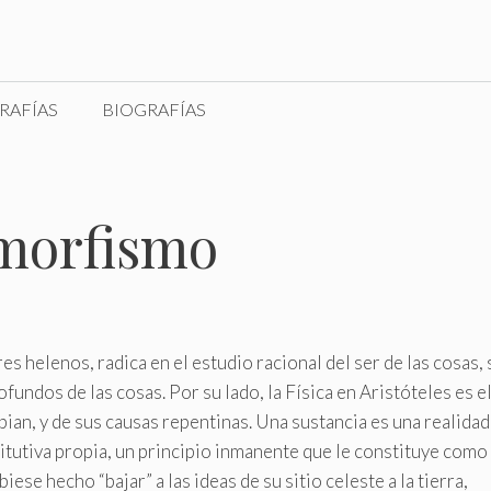
AFÍAS
BIOGRAFÍAS
emorfismo
 helenos, radica en el estudio racional del ser de las cosas, 
fundos de las cosas. Por su lado, la Física en Aristóteles es e
ian, y de sus causas repentinas. Una sustancia es una realidad
titutiva propia, un principio inmanente que le constituye como 
ese hecho “bajar” a las ideas de su sitio celeste a la tierra,