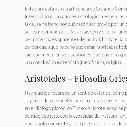
Esta obra está bajo una licencia de Creative C
Internacional. La causa es ontológicamente anterio
la causa no tiene por qué razón ser previo por un
ser es movilidad pura, las cosas son y o son al un
permanencia es aparente (Heráclito). La materia, 
corpóreas, aquello de lo que están fabricadas todas
racionalmente en las cuestiones, sabiendo las ap
una conclusión extremista (metafísica), original.
Aristóteles – Filosofía Gr
Hay muchos recursos, en sentido extenso, como po
hay un orden de excelencia entre los recursos, ma
en el diálogo platónico Timeo. Aristóteles no se pl
sentido estricto, con la capacidad de instaurar en 
eficaz sólo convierte al compuesto, o lo crea des