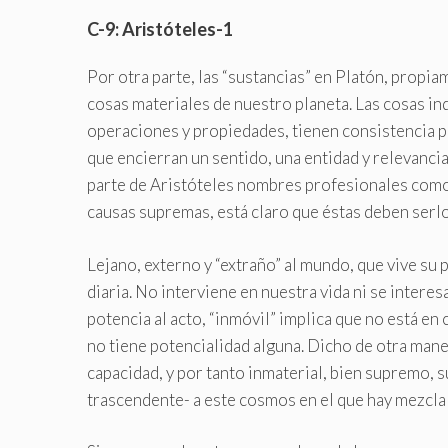
C-9: Aristóteles-1
Por otra parte, las “sustancias” en Platón, propiam
cosas materiales de nuestro planeta. Las cosas in
operaciones y propiedades, tienen consistencia p
que encierran un sentido, una entidad y relevancia
parte de Aristóteles nombres profesionales como “
causas supremas, está claro que éstas deben serlo
Lejano, externo y “extraño” al mundo, que vive su 
diaria. No interviene en nuestra vida ni se interes
potencia al acto, “inmóvil” implica que no está en 
no tiene potencialidad alguna. Dicho de otra mane
capacidad, y por tanto inmaterial, bien supremo, su
trascendente- a este cosmos en el que hay mezcla 