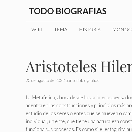
Saltar
TODO BIOGRAFIAS
al
contenido
WIKI
TEMA
HISTORIA
MONOGR
Aristoteles Hil
20 de agosto de 2022
por
todobiografias
La Metafísica, ahora desde los primeros pensadores
adentra en las construcciones y principios más pro
estudio de los seres o entes que se mueven o camb
individual, un ente, que tiene una naturaleza cons
funciona sus procesos. Es como si el estagirita hubi