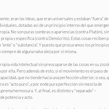
ente, eran las Ideas, que eran universales y estaban “fuera” de
dividuales, dotadas así de un principio interno del que emerge
ropia. No son puras sombras o apariencias (contra Platón), si
 propia y específica (contra Demócrito). Estas cosas reciben p
ente” o “substancia”. Y puesto que procuramos los principios
 siempre de alguna naturaleza por sí misma.
propia vida intelectual sin preocuparse de las cosas en su zoz
a por ella. Pero además de esto, si el movimiento es el paso de 
capacidad, que no tiende hacia una perfección ulterior; o sea, 
ra es “acto puro”, y por ende pura perfección sin mezcla de
prema hermosura. Y, al final, es distinto y “separado” –
de potencia y acto.