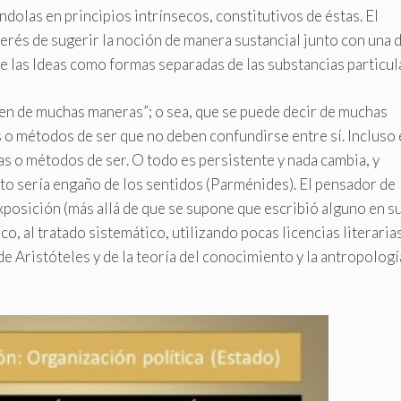
ndolas en principios intrínsecos, constitutivos de éstas. El
nterés de sugerir la noción de manera sustancial junto con una d
de las Ideas como formas separadas de las substancias particul
icen de muchas maneras”; o sea, que se puede decir de muchas
 o métodos de ser que no deben confundirse entre sí. Incluso 
s o métodos de ser. O todo es persistente y nada cambia, y
nto sería engaño de los sentidos (Parménides). El pensador de
xposición (más allá de que se supone que escribió alguno en s
o, al tratado sistemático, utilizando pocas licencias literarias
de Aristóteles y de la teoría del conocimiento y la antropolog