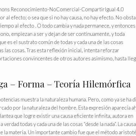
ommons Reconocimiento-NoComercial-CompartirIgual 4.0
r al efecto; o sea que si no hay causa, no hay efecto. No obsta
 tiempo al efecto . O todo cambia y nada permanece, y entonces
ísono, empiezan a ser y dejan de ser continuamente, y toda
que es el sustrato común de todas y cada una de las cosas
 las cosas. Tras esta reflexión inicial, intenta reforzar
ortaciones convincentes de otros autores asimismo, hasta lleg
iega – Forma – Teoría Hilemórfica
tencias muestra la naturaleza humana. Pero, como ya se ha d
rcado por la naturaleza del hombre. Esta expresión aparecía a
antea que logre existir una causa eficiente infinita, autora en
la verdad todas y cada una de las cosas “desde la nada”. La causa
de la materia. Un importante cambio fue que el método aristot