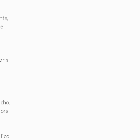
nte,
 el
ar a
icho,
hora
élico