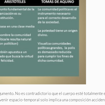
rgumento. No es contradictorio que el cuerpo esté totalmente 
evenir espacio-temporal solo implica una composición accident