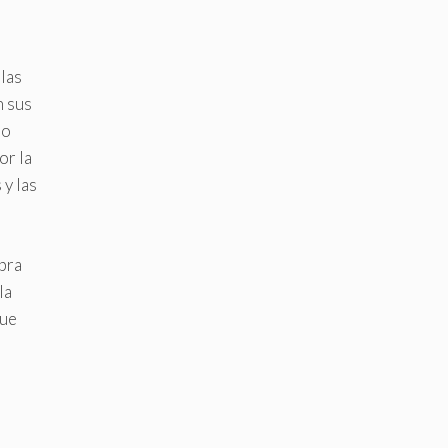
 las
n sus
no
or la
 y las
obra
la
que