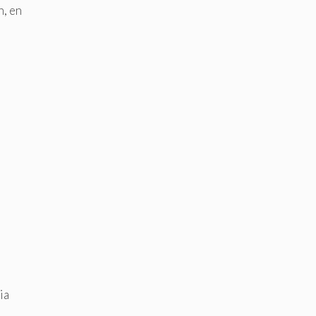
n, en
ia